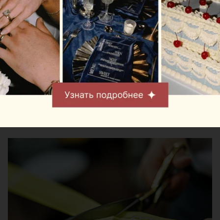
открылись сразу два
Mak.Cafe
Автор:
relax.by, 07.08.2026
Теперь пассажиры могут заказать любимый кофе,
десерты и блюда Mak.by перед вылетом
независимо от того, отправляются они внутренним
или международным рейсом.