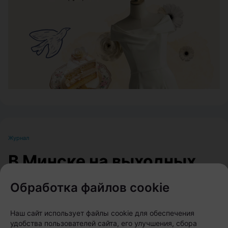
ЭФФЕКТИВНАЯ РЕКЛАМА НА САЙТЕ
Журнал
В Минске на выходных
пройдет большой
Обработка файлов cookie
фестиваль для
любителей животных
Наш сайт использует файлы cookie для обеспечения
удобства пользователей сайта, его улучшения, сбора