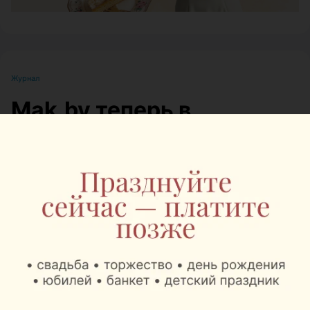
Журнал
Mak.by теперь в
Национальном
аэропорту: там
открылись сразу два
Mak.Cafe
Автор:
relax.by, 07.08.2026
Теперь пассажиры могут заказать любимый кофе,
десерты и блюда Mak.by перед вылетом