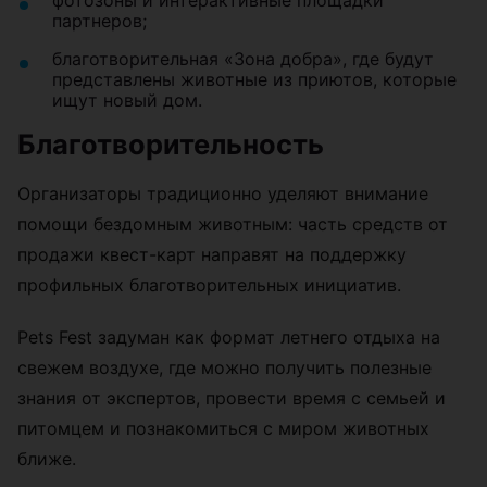
и их проводников — с элементами
дрессировки, послушания и защитной работы,
а также рассказом о подготовке собак
специальных служб;
собачий ЗАГС, где можно «поженить» своего
питомца или просто понаблюдать за
церемонией;
семейная площадка от Mamago с
развлечениями для детей;
фуд-корт;
фотозоны и интерактивные площадки
партнеров;
благотворительная «Зона добра», где будут
представлены животные из приютов, которые
ищут новый дом.
Благотворительность
Организаторы традиционно уделяют внимание