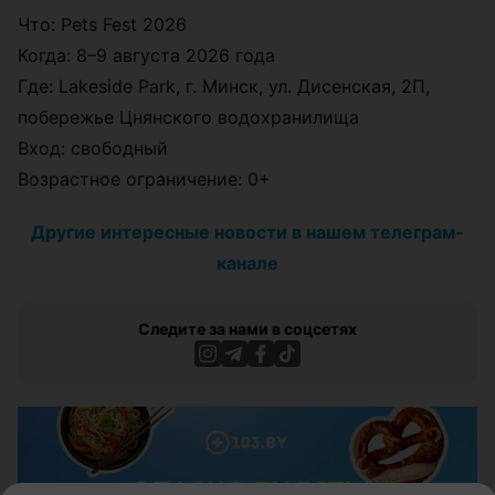
помощи бездомным животным: часть средств от
продажи квест-карт направят на поддержку
профильных благотворительных инициатив.
Pets Fest задуман как формат летнего отдыха на
свежем воздухе, где можно получить полезные
знания от экспертов, провести время с семьей и
питомцем и познакомиться с миром животных
ближе.
Что: Pets Fest 2026
Когда: 8–9 августа 2026 года
Где: Lakeside Park, г. Минск, ул. Дисенская, 2П,
побережье Цнянского водохранилища
Вход: свободный
Возрастное ограничение: 0+