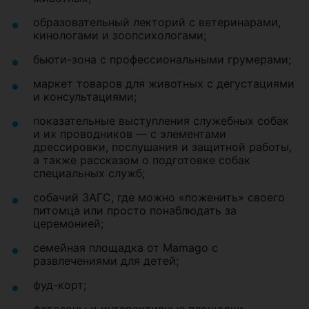
За два дня гостей ждет насыщенная программа:
шоу-конкурсы на самый оригинальный костюм
питомца и самое запоминающееся
выступление четвероногих участников;
соревнования и показательные номера по
аджилити, фрисби и другим кинологическим
дисциплинам;
мастер-классы и спортивные активности для
животных;
образовательный лекторий с ветеринарами,
кинологами и зоопсихологами;
бьюти-зона с профессиональными грумерами;
маркет товаров для животных с дегустациями
и консультациями;
показательные выступления служебных собак