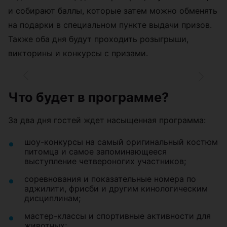
традиционно собирает не только хозяев
животных, но и семьи с детьми, а также всех,
кому интересна тема зоозащиты и активного
отдыха на природе. В этом сезоне организаторы
добавили новые тематические зоны и расширили
список активностей для гостей разных возрастов.
Одна из постоянных фишек фестиваля — квест-
карта. С ее помощью посетители проходят
задания на площадках партнеров, изучают локации
и собирают баллы, которые затем можно обменять
на подарки в специальном пункте выдачи призов.
Также оба дня будут проходить розыгрыши,
викторины и конкурсы с призами.
Что будет в программе?